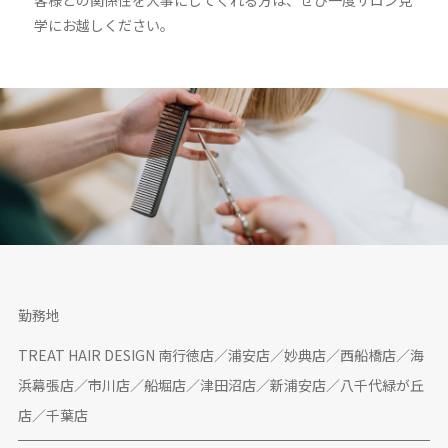
客様との関係性を大事にしてくれる方は、ぜひ一度サロン見
学にお越しください。
勤務地
TREAT HAIR DESIGN 南行徳店／浦安店／妙典店／西船橋店／海
浜幕張店／市川店／船堀店／津田沼店／新浦安店／八千代緑が丘
店／千葉店