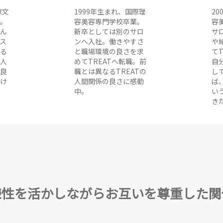
京文
1999年生まれ、国際理
2
。
容美容専門学校卒業。
容
ん
新卒としては別のサロ
サ
ス
ンへ入社。働きやすさ
や
る
と職場環境の良さを求
て
人
めてTREATへ転職。前
自
良
職とは異なるTREATの
し
け
人間関係の良さに感動
ば
中。
い
き
様性を活かしながらお互いを尊重した関