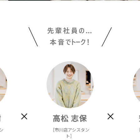
樹
高松 志保
ン
［市川店アシスタン
ト］