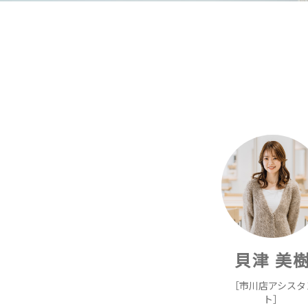
貝津 美
［市川店アシスタ
ト］