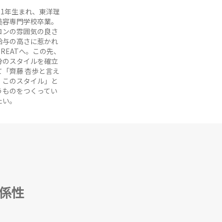
001年生まれ、東洋理
美容専門学校卒業。
ロンの雰囲気の良さ
給与の高さに惹かれ
TREATへ。この先、
分のスタイルを確立
て「齊藤 杏歩と言え
、このスタイル」と
うものをつくってい
たい。
係性