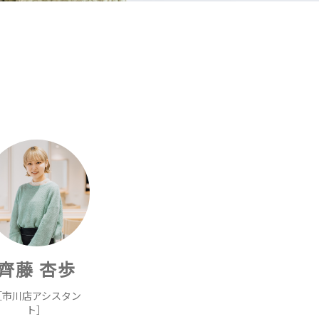
齊藤 杏歩
［市川店アシスタン
ト］